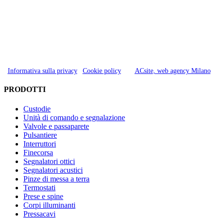
©
2026 COELBO s.r.l. a socio unico | VAT n. IT02203000969 |
Informativa sulla privacy
|
Cookie policy
| by
ACsite, web agency Milano
Toggle
PRODOTTI
area
barra
Custodie
scorrevole
Unità di comando e segnalazione
Valvole e passaparete
Pulsantiere
Interruttori
Finecorsa
Segnalatori ottici
Segnalatori acustici
Pinze di messa a terra
Termostati
Prese e spine
Corpi illuminanti
Pressacavi