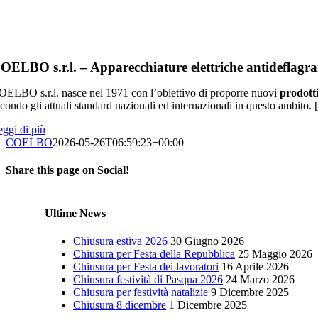
OELBO s.r.l. – Apparecchiature elettriche antideflagra
ELBO s.r.l. nasce nel 1971 con l’obiettivo di proporre nuovi
prodott
condo gli attuali standard nazionali ed internazionali in questo ambito.
ggi di più
COELBO
2026-05-26T06:59:23+00:00
Share this page on Social!
Facebook
X
LinkedIn
WhatsApp
Pinterest
Email
Ultime News
Chiusura estiva 2026
30 Giugno 2026
Chiusura per Festa della Repubblica
25 Maggio 2026
Chiusura per Festa dei lavoratori
16 Aprile 2026
Chiusura festività di Pasqua 2026
24 Marzo 2026
Chiusura per festività natalizie
9 Dicembre 2025
Chiusura 8 dicembre
1 Dicembre 2025