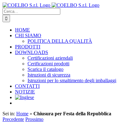
Salta
al
Cerca
contenuto
per:
HOME
CHI SIAMO
POLITICA DELLA QUALITÀ
PRODOTTI
DOWNLOADS
Certificazioni aziendali
Cerificazioni prodotti
Scarica il catalogo
Istruzioni di sicurezza
Istruzioni per lo smaltimento degli imballaggi
CONTATTI
NOTIZIE
Sei in:
Home
»
Chiusura per Festa della Repubblica
Precedente
Prossimo
Ingrandisci
immagine